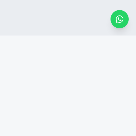
Contato
(54) 99270-0303
pedrosodouglas913@gmail.com
R. Uruguai, 1570 - Sala 605
Centro, Passo Fundo - RS
CEP: 99010-112
Desenvolvido por Blue Med